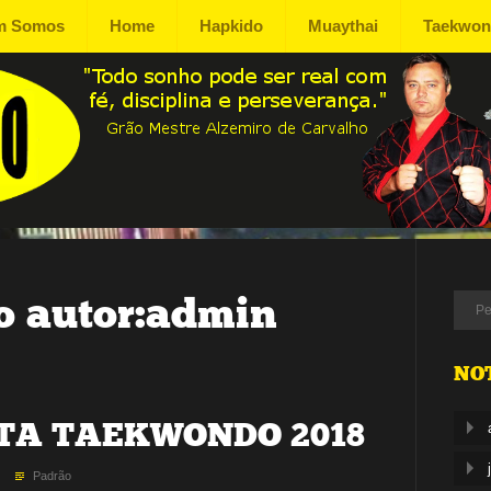
m Somos
Home
Hapkido
Muaythai
Taekwo
ia
o
 autor:
admin
NO
TA TAEKWONDO 2018
Padrão