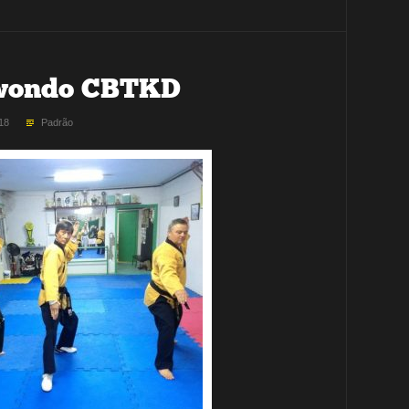
kwondo CBTKD
18
Padrão