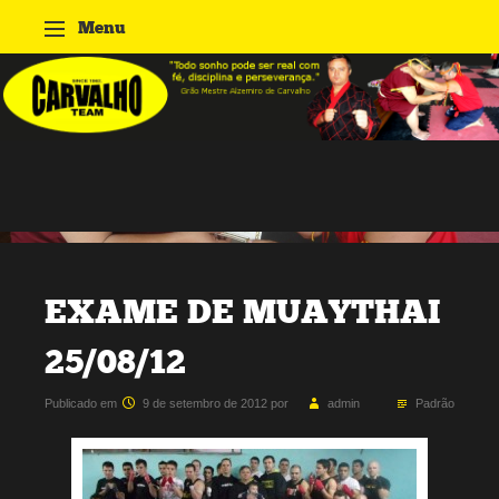
Menu
Pular para o conteúdo
Academia
Carvalho
EXAME DE MUAYTHAI
25/08/12
Publicado em
9 de setembro de 2012
por
admin
Padrão