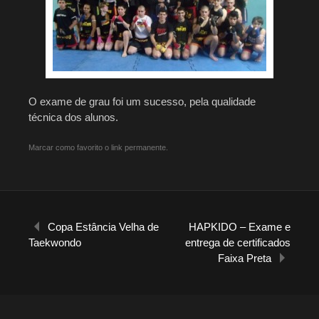
O exame de grau foi um sucesso, pela qualidade
técnica dos alunos.
Marcar como favorito o
link permanente
.
Copa Estância Velha de
HAPKIDO – Exame e
Navegação de Posts
Taekwondo
entrega de certificados
Faixa Preta